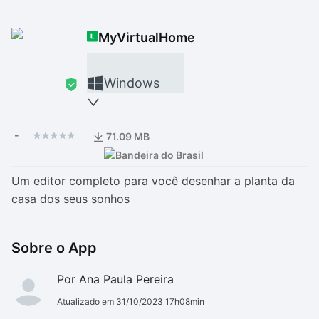
Drivers
Outros
MyVirtualHome
Ver mais categori
Ver mais categori
Windows
-
71.09 MB
Um editor completo para você desenhar a planta da
casa dos seus sonhos
Sobre o App
Por Ana Paula Pereira
Atualizado em 31/10/2023 17h08min