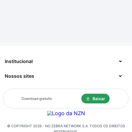
Institucional
Nossos sites
Sobre
Contato
TecMundo
Baixar
Download gratuito
Jobs
Mega Curioso
Política de Privacidade
Minha Série
Solicitação de Exclusão de Dados
© COPYRIGHT
2026
- NO ZEBRA NETWORK S.A.
TODOS OS DIREITOS
Click Jogos
RESERVADOS.