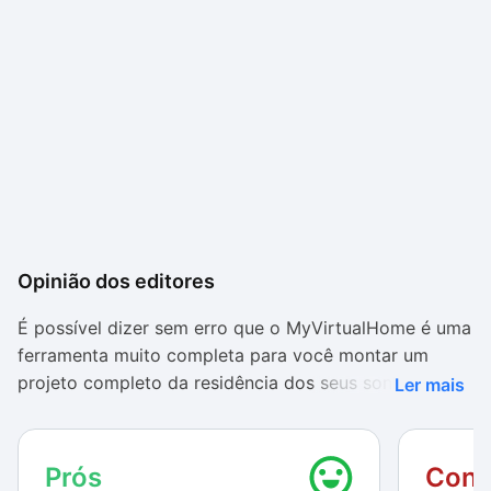
Opinião dos editores
É possível dizer sem erro que o MyVirtualHome é uma
ferramenta muito completa para você montar um
projeto completo da residência dos seus sonhos. O
Ler mais
editor possui uma interface que apresenta semelhança
com outros aplicativos da categoria, trazendo certa
familiaridade para quem já usou um programa
Prós
Cont