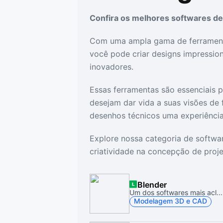
Drivers
Outros
Confira os melhores softwares 
Com uma ampla gama de ferrament
Ver mais categori
Ver mais categori
você pode criar designs impression
inovadores.
Essas ferramentas são essenciais p
desejam dar vida a suas visões de 
desenhos técnicos uma experiência
Explore nossa categoria de softw
criatividade na concepção de proj
Blender
Um dos softwares mais acl...
Modelagem 3D e CAD