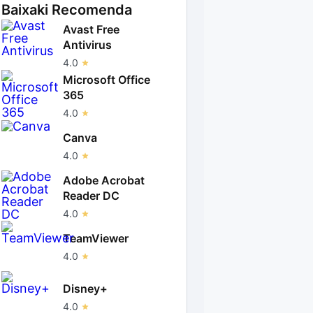
Baixaki Recomenda
Avast Free
Antivirus
4.0
Microsoft Office
365
4.0
Canva
4.0
Adobe Acrobat
Reader DC
4.0
TeamViewer
4.0
Disney+
4.0