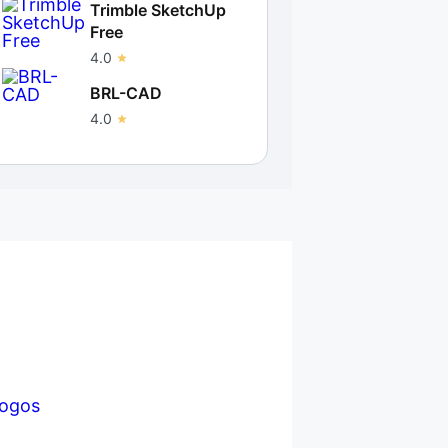
Trimble SketchUp
Free
4.0
BRL-CAD
4.0