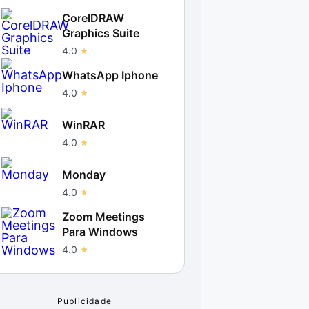
CorelDRAW
Graphics Suite
4.0
WhatsApp Iphone
4.0
WinRAR
4.0
Monday
4.0
Zoom Meetings
Para Windows
4.0