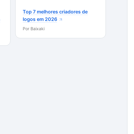
 item, logo abaixo nas suas respectivas páginas,
Top 7 melhores criadores de
 se caso quiser, você pode fazer algum comentário.
a
logos em 2026
Por
Baixaki