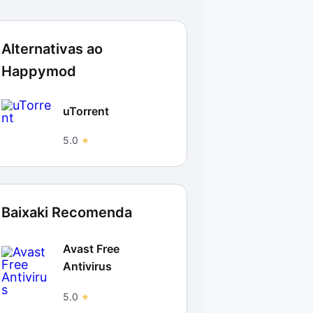
Alternativas ao
Happymod
uTorrent
5.0
Baixaki Recomenda
Avast Free
Antivirus
5.0