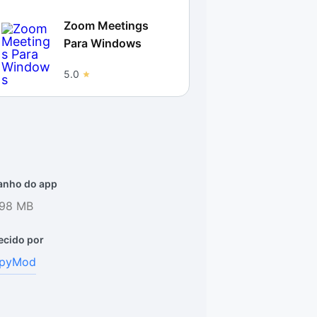
Zoom Meetings
Para Windows
5.0
nho do app
.98 MB
ecido por
pyMod