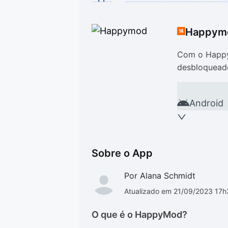
Drivers
Outros
Happym
Ver mais categori
Ver mais categori
Com o HappyM
desbloquead
Android
Sobre o App
Por Alana Schmidt
Atualizado em 21/09/2023 17
O que é o HappyMod?