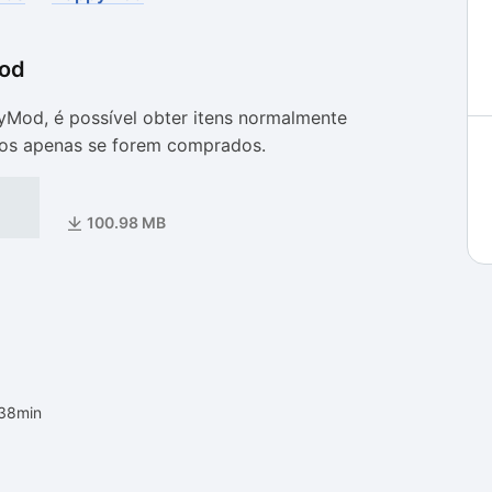
od
as
as
od, é possível obter itens normalmente
os apenas se forem comprados.
100.98 MB
h38min