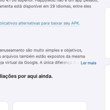
oid 4.1 ou superior. HappyMod não é um app pesado,
amenta está disponível em 29 idiomas, entre eles
plicativos alternativas para baixar seu APK.
anuseamento são muito simples e objetivos,
 Os arquivos também estão expostos da mesma
a virtual da Google. A única diferença é que, ao
Ler mais
riginal, logo abaixo, será mostrada uma lista de
originalmente gratuitos quanto os pagos) que podem
iações por aqui ainda.
car e fazer o download normalmente
om o que promete, pois os downloads são feitos e
arem algum tipo de problema. Além disso, é