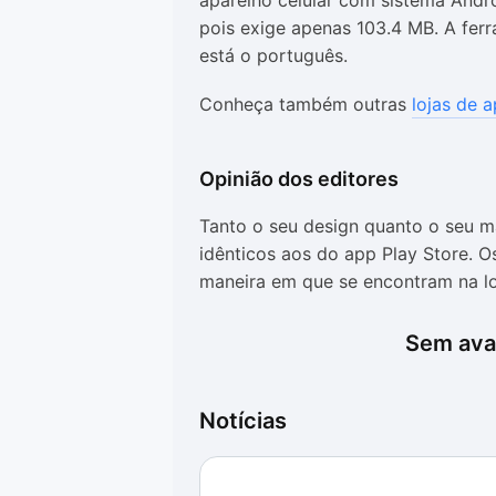
aparelho celular com sistema Andr
pois exige apenas 103.4 MB. A ferr
está o português.
Conheça também outras
lojas de a
Opinião dos editores
Tanto o seu design quanto o seu m
idênticos aos do app Play Store.
maneira em que se encontram na loj
selecionar um, além do aplicativo o
todos os itens (tanto os que são 
Sem aval
ser obtidos dentro dele. Basta cli
HappyMod APK
Notícias
O HappyMod, certamente, cumpre c
os arquivos são abertos sem mostr