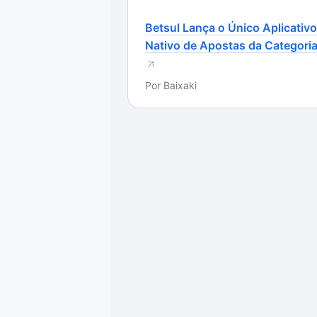
possível avaliar cada aplicativo ou
Betsul Lança o Único Aplicativo
dando de uma até cinco estrelas e
Nativo de Apostas da Categori
Por
Baixaki