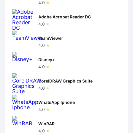
4.0
Adobe Acrobat Reader DC
4.0
TeamViewer
4.0
Disney+
4.0
CorelDRAW Graphics Suite
4.0
WhatsApp Iphone
4.0
WinRAR
4.0