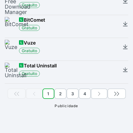
Gratuito
BitComet
Gratuito
Vuze
Gratuito
Total Uninstall
Gratuito
1
2
3
4