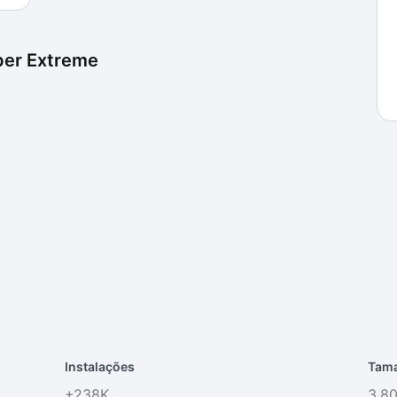
per Extreme
Instalações
Tama
+238K
3.8