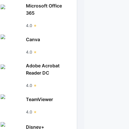
Microsoft Office
365
4.0
Canva
4.0
Adobe Acrobat
Reader DC
4.0
TeamViewer
4.0
Disney+