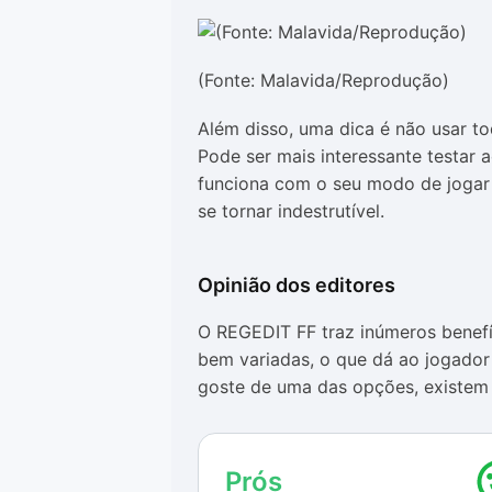
(Fonte: Malavida/Reprodução)
Além disso, uma dica é não usar to
Pode ser mais interessante testar 
funciona com o seu modo de jogar 
se tornar indestrutível.
Opinião dos editores
O REGEDIT FF traz inúmeros benefí
bem variadas, o que dá ao jogador
goste de uma das opções, existem 
No entanto, como já mencionamos a
uma infração e a sua conta ser pen
Prós
antes de fazer o download, já que