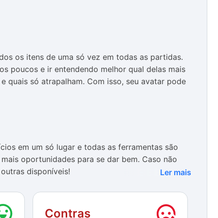
dos os itens de uma só vez em todas as partidas.
aos poucos e ir entendendo melhor qual delas mais
e quais só atrapalham. Com isso, seu avatar pode
cios em um só lugar e todas as ferramentas são
 mais oportunidades para se dar bem. Caso não
outras disponíveis!
Ler mais
nteriormente, existe o alto risco de ser detectada
alizada. Por isso, vale a pena pensar duas vezes
Contras
 os resultados obtidos até então podem ser perdidos