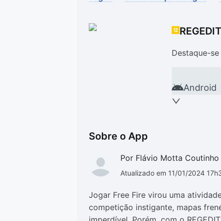
Drivers
Outros
REGEDIT
Ver mais categori
Ver mais categori
Destaque-se 
Android
Sobre o App
Por Flávio Motta Coutinho
Atualizado em 11/01/2024 17h
Jogar Free Fire virou uma atividad
competição instigante, mapas frené
imperdível. Porém, com o REGEDIT 