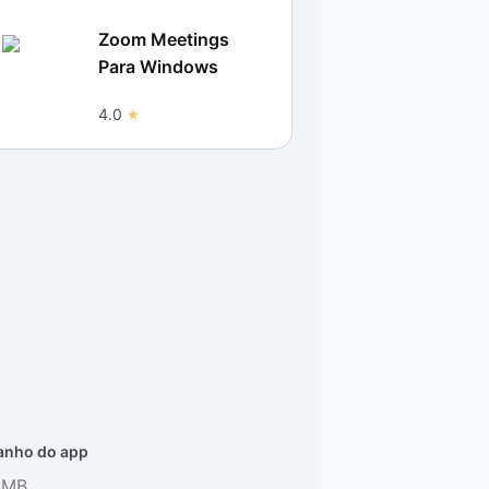
Zoom Meetings
Para Windows
4.0
nho do app
0MB