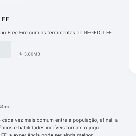
 FF
as
as
no Free Fire com as ferramentas do REGEDIT FF
3.80MB
34min
e cada vez mais comum entre a população, afinal, a
ticos e habilidades incríveis tornam o jogo
FF, a experiência pode ser ainda melhor.