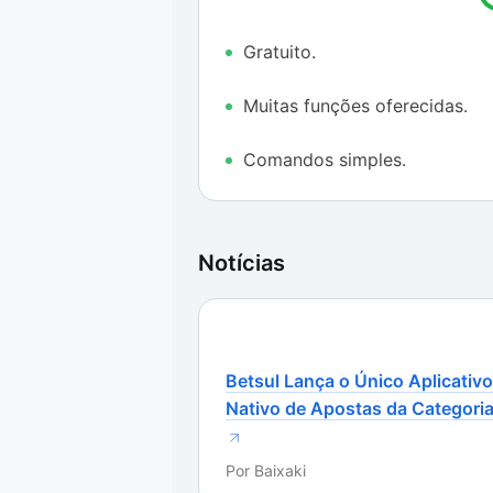
de uma hora para a outra.
Gratuito.
Caso considere que o risco pode 
ficar ainda mais divertido com o R
Muitas funções oferecidas.
Comandos simples.
Notícias
Betsul Lança o Único Aplicativo
Nativo de Apostas da Categori
Por
Baixaki