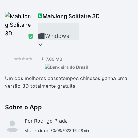
Drivers
Outros
MahJong Solitaire 3D
Ver mais categori
Ver mais categori
Windows
-
7.09 MB
Um dos melhores passatempos chineses ganha uma
versão 3D totalmente gratuita
Sobre o App
Por Rodrigo Prada
Atualizado em 30/08/2023 16h28min