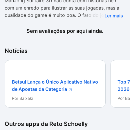
MahJong Solitaire 3D não conta com histórias nem
com um enredo para ilustrar as suas jogadas, mas a
qualidade do game é muito boa. O fato do jogo ser
Ler mais
tridimensional é bastante interessante e permite que
você visualize o seu problema de diferentes ângulos
Sem avaliações por aqui ainda.
para facilitar o seu desafio. Apesar de não conter
muita ação, ele irá agradar a qualquer um que goste
Notícias
de colocar a cabeça para funcionar com um bom
game.
Betsul Lança o Único Aplicativo Nativo
Top 7
de Apostas da Categoria
2026
Por
Baixaki
Por
Ba
Outros apps da
Reto Schoelly