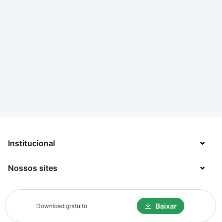
Institucional
Nossos sites
Sobre
Contato
TecMundo
Baixar
Download gratuito
Jobs
Mega Curioso