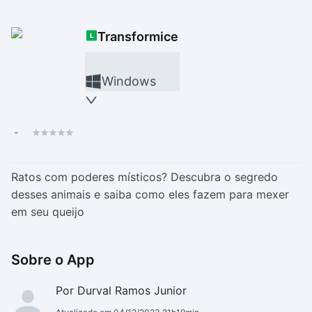
Drivers
Outros
Transformice
Ver mais categori
Ver mais categori
Windows
-
Ratos com poderes místicos? Descubra o segredo
desses animais e saiba como eles fazem para mexer
em seu queijo
Sobre o App
Por Durval Ramos Junior