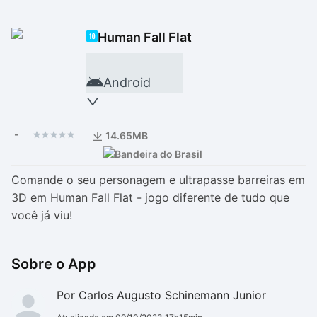
Drivers
Outros
Human Fall Flat
Ver mais categori
Ver mais categori
Android
-
14.65MB
Comande o seu personagem e ultrapasse barreiras em
3D em Human Fall Flat - jogo diferente de tudo que
você já viu!
Sobre o App
Por Carlos Augusto Schinemann Junior