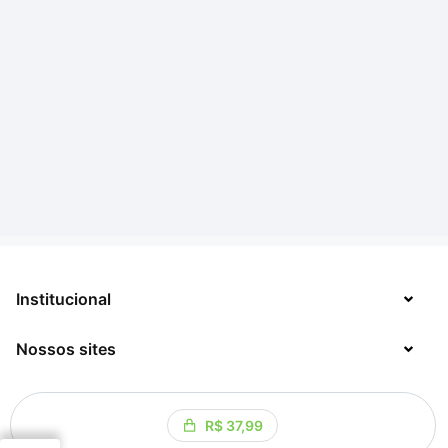
Institucional
Nossos sites
Sobre
Contato
TecMundo
R$ 37,99
Jobs
Mega Curioso