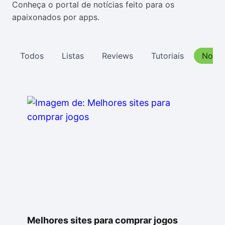
Conheça o portal de notícias feito para os
Drivers
Outros
apaixonados por apps.
Ver mais categori
Ver mais categori
Todos
Listas
Reviews
Tutoriais
Notíc
Melhores sites para comprar jogos