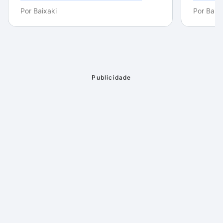
Por
Baixaki
Por
Baixa