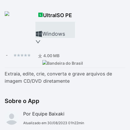
Drivers
Outros
UltraISO PE
Ver mais categori
Ver mais categori
Windows
-
4.00 MB
Extraia, edite, crie, converta e grave arquivos de
imagem CD/DVD diretamente
Sobre o App
Por Equipe Baixaki
Atualizado em 30/08/2023 01h22min