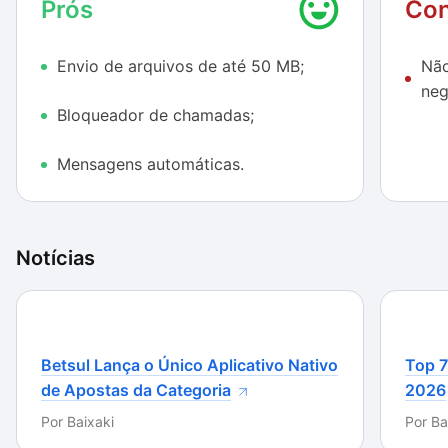
Prós
Con
Além das funções já citadas, o envio de arquivos
Envio de arquivos de até 50 MB;
Não
maiores também é de grande utilidade no dia a dia,
neg
visto que sempre estamos enviando arquivos para
Bloqueador de chamadas;
amigos, familiares e colegas de trabalho.
As próximas atualizações do GBWhatsApp DELTA
Mensagens automáticas.
podem trazer ainda mais novidades. Por isso, fique de
olho em nossa página para não perder nenhuma
atualização deste e de outros softwares.
Notícias
Betsul Lança o Único Aplicativo Nativo
Top 7
de Apostas da Categoria
2026
Por
Baixaki
Por
Ba