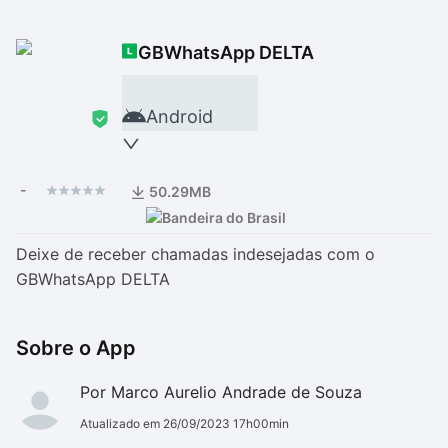
Drivers
Outros
GBWhatsApp DELTA
Ver mais categori
Ver mais categori
Android
-
50.29MB
Deixe de receber chamadas indesejadas com o
GBWhatsApp DELTA
Sobre o App
Por Marco Aurelio Andrade de Souza
Atualizado em 26/09/2023 17h00min