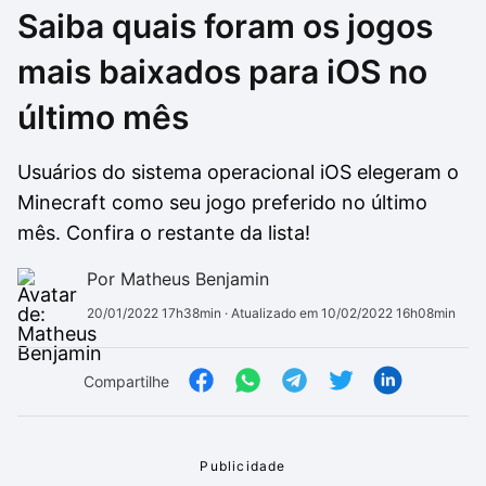
Saiba quais foram os jogos
Drivers
Outros
mais baixados para iOS no
Ver mais categori
Ver mais categori
último mês
Usuários do sistema operacional iOS elegeram o
Minecraft como seu jogo preferido no último
mês. Confira o restante da lista!
Por Matheus Benjamin
20/01/2022 17h38min
· Atualizado em 10/02/2022 16h08min
Compartilhe