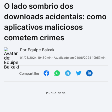
O lado sombrio dos
Drivers
Outros
downloads acidentais: como
Ver mais categori
Ver mais categori
aplicativos maliciosos
cometem crimes
Por Equipe Baixaki
01/08/2024 19h30min
· Atualizado em 01/08/2024 19h57min
Compartilhe