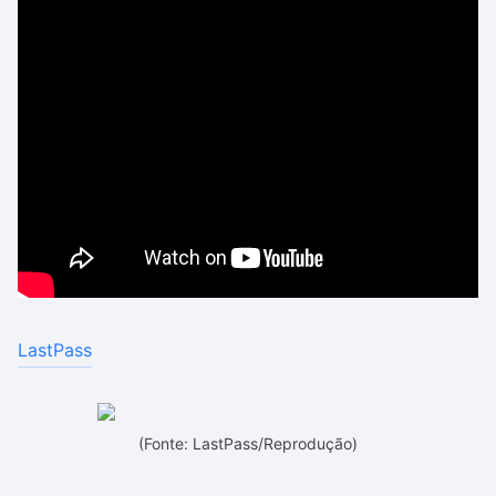
LastPass
(Fonte: LastPass/Reprodução)